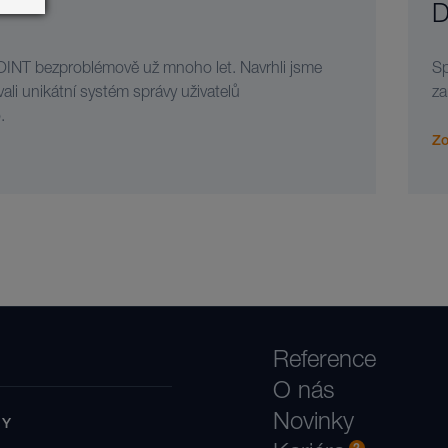
D
INT bezproblémově už mnoho let. Navrhli jsme
Sp
vali unikátní systém správy uživatelů
za
.
Zo
Reference
O nás
Novinky
BY