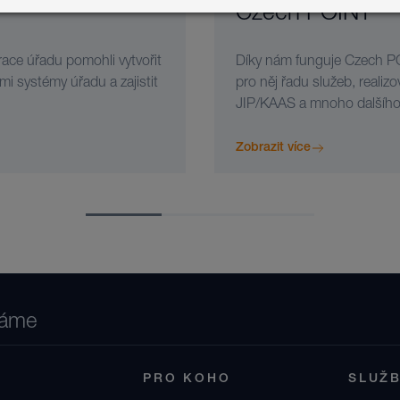
Czech POINT
race úřadu pomohli vytvořit
Díky nám funguje Czech PO
mi systémy úřadu a zajistit
pro něj řadu služeb, realizo
JIP/KAAS a mnoho dalšího
Zobrazit více
láme
PRO KOHO
SLUŽ