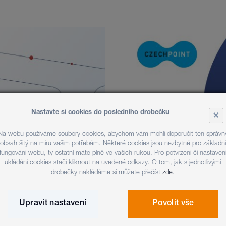
Nastavte si cookies do posledního drobečku
×
Na webu používáme soubory cookies, abychom vám mohli doporučit ten správn
obsah šitý na míru vašim potřebám. Některé cookies jsou nezbytné pro základní
fungování webu, ty ostatní máte plně ve vašich rukou. Pro potvrzení či nastaven
ukládání cookies stačí kliknout na uvedené odkazy. O tom, jak s jednotlivými
drobečky nakládáme si můžete přečíst
zde
.
Upravit nastavení
Povolit vše
VEŘEJNÁ SPRÁVA