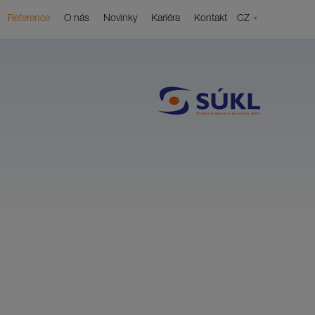
CZ
Reference
O nás
Novinky
Kariéra
Kontakt
EN
a
í každého projektu je detailní analýza.
ové řízení
projektové řízení ušetří mnoho sil při
ní cílů zákazníků.
ing a Service desk
 zakázky naše aktivity nekončí.
 & cloud služby
 klient potřebuje.
utí řešení formou služby
nechcete zatěžovat starostmi o informační
i hardware.