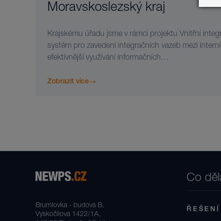
Moravskoslezský kraj
Krajskému úřadu jsme v rámci projektu Vnitřní integ
systém pro zavedení integračních vazeb mezi interní
efektivnější využívání informačních…
Zobrazit více
Co dě
Brumlovka - budova B,
ŘEŠENÍ
Vyskočilova 1422/1A,