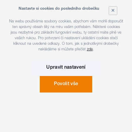
Jedná se o softwarovou platformu, která propojuje tří
Nastavte si cookies do posledního drobečku
×
kategorie produktů. Konkrétně jde o penetrační
testování, vulnerability management a mitigation
Na webu používáme soubory cookies, abychom vám mohli doporučit
management. Nejedná se o žádnou simulaci, nýbrž
ten správný obsah šitý na míru vašim potřebám. Některé cookies
jsou nezbytné pro základní fungování webu, ty ostatní máte plně ve
reálnou komplexní validaci bezpečnosti. Tato platforma
vašich rukou. Pro potvrzení či nastavení ukládání cookies stačí
začíná tam, kde končí práce skenerů zranitelností. Každý
kliknout na uvedené odkazy. O tom, jak s jednotlivými drobečky
krok, který toto řešení provádí, je detailně popsán
nakládáme si můžete přečíst
zde
.
a vysvětlen (namapování na MITRE, logbook).
Výsledkem validace je detailní doporučení krok
Upravit nastavení
za krokem podle kritičnosti nálezů. Platforma používá
aktuální hacking techniky, chová se tedy stejně jako
etický hacker a má možnost porovnávání výsledků testů
Povolit vše
v průběhu času.