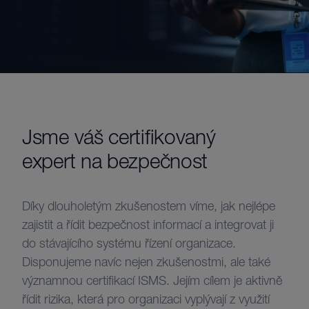
Jsme váš certifikovaný
expert na bezpečnost
Díky dlouholetým zkušenostem víme, jak nejlépe
zajistit a řídit bezpečnost informací a integrovat ji
do stávajícího systému řízení organizace.
Disponujeme navíc nejen zkušenostmi, ale také
významnou certifikací ISMS. Jejím cílem je aktivně
řídit rizika, která pro organizaci vyplývají z využití