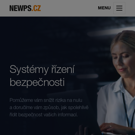
MENU
Systémy řízení
bezpečnosti
Pomůžeme vám snížit rizika na nulu
a doručíme vám způsob, jak spolehlivě
řídit bezpečnost vašich informací.