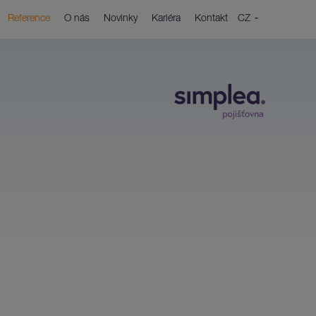
CZ
Reference
O nás
Novinky
Kariéra
Kontakt
EN
a
í každého projektu je detailní analýza.
ové řízení
projektové řízení ušetří mnoho sil při
ní cílů zákazníků.
ing a Service desk
 zakázky naše aktivity nekončí.
 & cloud služby
 klient potřebuje.
utí řešení formou služby
nechcete zatěžovat starostmi o informační
i hardware.