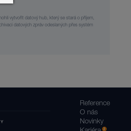
hli vytvořit datový hub, který se stará o příjem,
chivaci datových zpráv odeslaných přes systém
Reference
O nás
Novinky
BY
2