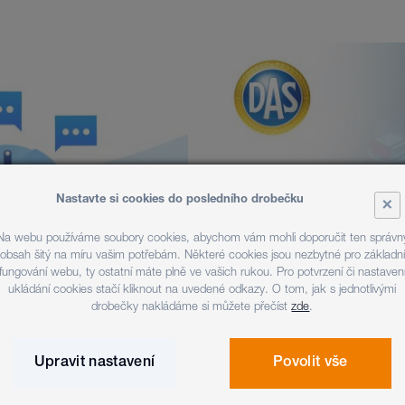
Nastavte si cookies do posledního drobečku
×
Na webu používáme soubory cookies, abychom vám mohli doporučit ten správn
obsah šitý na míru vašim potřebám. Některé cookies jsou nezbytné pro základní
fungování webu, ty ostatní máte plně ve vašich rukou. Pro potvrzení či nastaven
ukládání cookies stačí kliknout na uvedené odkazy. O tom, jak s jednotlivými
drobečky nakládáme si můžete přečíst
zde
.
Upravit nastavení
Povolit vše
KOMERČNÍ SEKTOR