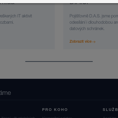
amida
D.A.S.
škerých IT aktivit
Pojišťovně D.A.S. jsme pomo
rozbami.
odesílání i dlouhodobou ar
datových schránek.
Zobrazit více
láme
PRO KOHO
SLUŽ