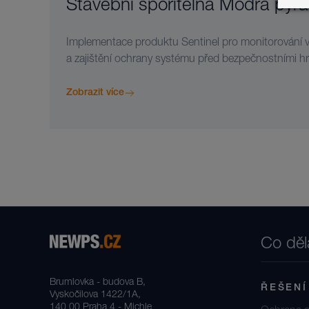
Stavební spořitelna Modrá pyr
Implementace produktu Sentinel pro monitorování ve
a zajištění ochrany systému před bezpečnostními h
Zobrazit více
Co dě
Brumlovka - budova B,
ŘEŠENÍ
Vyskočilova 1422/1A,
140 00 Praha 4 - Michle