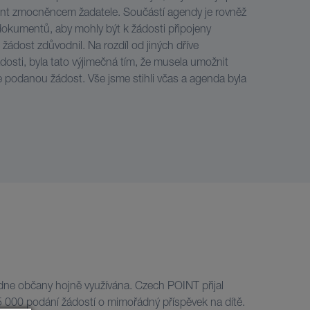
ient zmocněncem žadatele. Součástí agendy je rovněž
dokumentů, aby mohly být k žádosti připojeny
 žádost zdůvodnil. Na rozdíl od jiných dříve
osti, byla tato výjimečná tím, že musela umožnit
říve podanou žádost. Vše jsme stihli včas a agenda byla
dne občany hojně využívána. Czech POINT přijal
5 000 podání žádostí o mimořádný příspěvek na dítě.