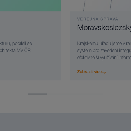
VEŘEJNÁ SPRÁVA
Moravskoslezský
turu, podíleli se
Krajskému úřadu jsme v rám
rchitekta MV ČR
systém pro zavedení integra
efektivnější využívání inf
Zobrazit více