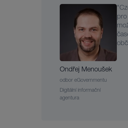
"Cz
pro
mož
čas
obč
Ondřej Menoušek
odbor eGovernmentu
Digitální informační
agentura