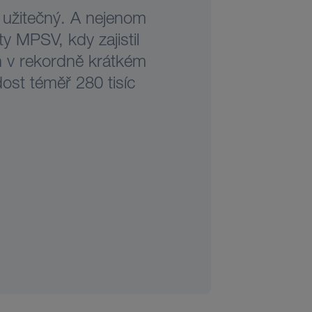
 užitečný. A nejenom
y MPSV, kdy zajistil
h v rekordně krátkém
st téměř 280 tisíc