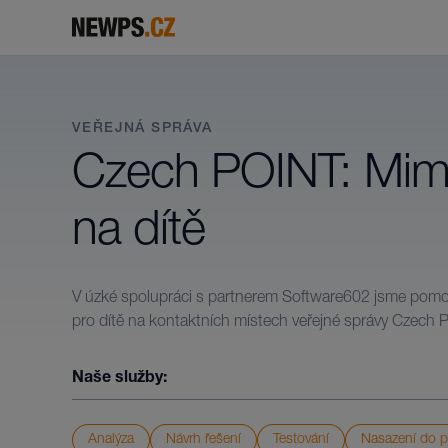
Řešení
P
VEŘEJNÁ SPRÁVA
Ochrana a řízení uživatelských identit
Víme, jak na ochranu osobních dat.
Czech POINT: Mim
Systémy řízení bezpečnosti
Bezpečnost je naše druhé jméno.
na dítě
Využití eGov služeb
Máme zkušenosti s architekturou a zabezpečením.
V úzké spolupráci s partnerem Software602 jsme pomohl
pro dítě na kontaktních místech veřejné správy Czech 
Naše služby:
Analýza
Návrh řešení
Testování
Nasazení do 