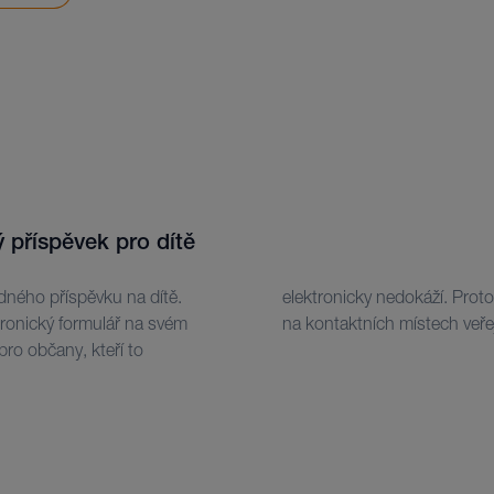
 příspěvek pro dítě
dného příspěvku na dítě.
í zajistit tuto agendu
tronický formulář na svém
na kontaktních místech veř
 pro občany, kteří to