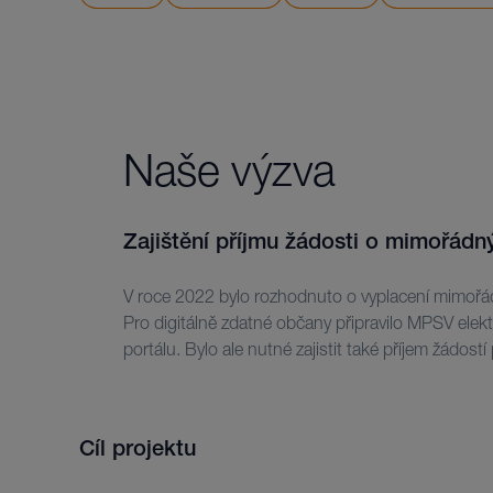
Naše výzva
Zajištění příjmu žádosti o mimořádný
V roce 2022 bylo rozhodnuto o vyplacení mimořá
elektronicky nedokáží. Proto padlo rozhodnut
Pro digitálně zdatné občany připravilo MPSV elek
portálu. Bylo ale nutné zajistit také příjem žádostí
Cíl projektu