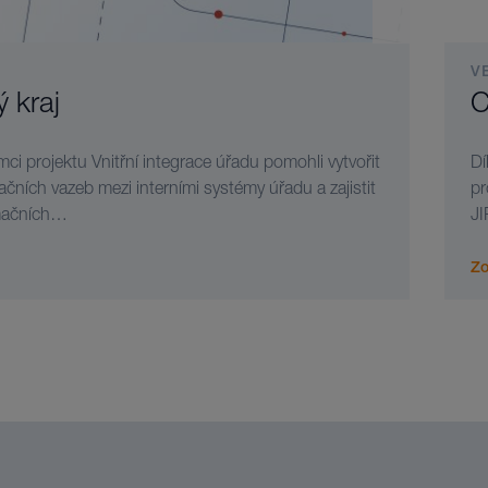
V
 kraj
C
ci projektu Vnitřní integrace úřadu pomohli vytvořit
Dí
čních vazeb mezi interními systémy úřadu a zajistit
pr
ormačních…
JI
Zo