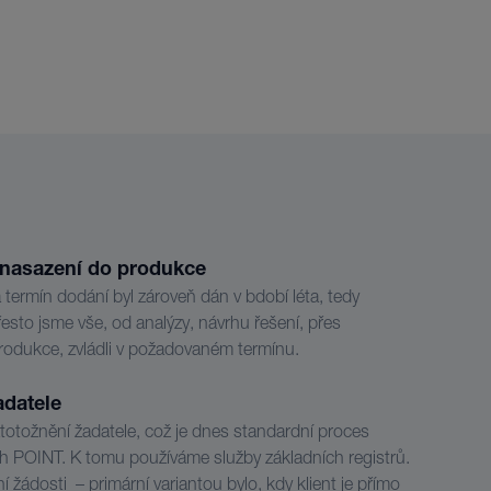
o nasazení do produkce
 a termín dodání byl zároveň dán v bdobí léta, tedy
sto jsme vše, od analýzy, návrhu řešení, přes
produkce, zvládli v požadovaném termínu.
adatele
 ztotožnění žadatele, což je dnes standardní proces
h POINT. K tomu používáme služby základních registrů.
ní žádosti – primární variantou bylo, kdy klient je přímo