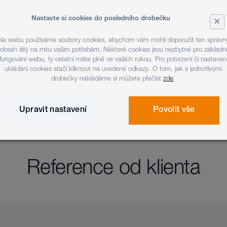
Celkem to bylo zhruba 280 000 
stálé nabídky agend systému
Nastavte si cookies do posledního drobečku
×
možnosti čerpání mimořádnéh
Na webu používáme soubory cookies, abychom vám mohli doporučit ten správn
obsah šitý na míru vašim potřebám. Některé cookies jsou nezbytné pro základní
Efektivní využití jedine
fungování webu, ty ostatní máte plně ve vašich rukou. Pro potvrzení či nastaven
Nová agenda Mimořádný příspě
ukládání cookies stačí kliknout na uvedené odkazy. O tom, jak s jednotlivými
drobečky nakládáme si můžete přečíst
zde
.
vlastnosti systému Czech POINT
a nabídnout v nejširší pobočko
Upravit nastavení
Povolit vše
Reference od klienta