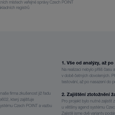
ních místech veřejné správy Czech POINT
ákladních registrů
1. Vše od analýzy, až p
Na realizaci nebylo příliš času
v době četných dovolených. Pře
testování, až po nasazení do 
aše firma zkušenost již řadu
2. Zajištění ztotožnění ž
602, který zajišťuje
Pro projekt bylo nutné zajistit
 systému Czech POINT a vazbu
u většiny agend systému Czec
Zajistili jsme dvě varianty podá