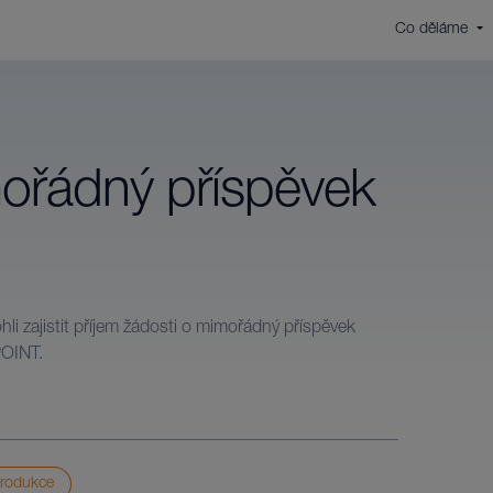
Co děláme
ro koho
Služby
Komerční sektor
Analýz
Zajišťujeme propojení bankovního sektoru se
První fáz
ořádný příspěvek
systémy státní správy.
Projekt
Veřejná správa
Kvalitní 
Ve státní správě považujeme bezpečnost dat,
dosahová
osobních údajů, dokumentů a informací za naši
hlavní prioritu.
Monitor
Realizací
i zajistit příjem žádosti o mimořádný příspěvek
Podnikatelé a firmy
POINT.
Naši expertizu využívá i širší komerční sektor.
Lokální
Umíme, co
Poskytn
Když se 
systém č
produkce