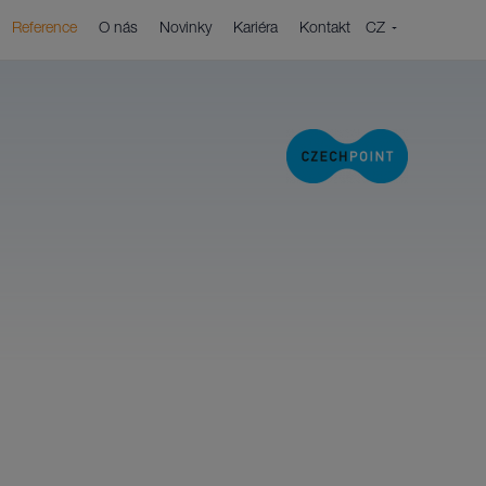
CZ
Reference
O nás
Novinky
Kariéra
Kontakt
EN
a
í každého projektu je detailní analýza.
ové řízení
projektové řízení ušetří mnoho sil při
ní cílů zákazníků.
ing a Service desk
 zakázky naše aktivity nekončí.
 & cloud služby
 klient potřebuje.
utí řešení formou služby
nechcete zatěžovat starostmi o informační
i hardware.